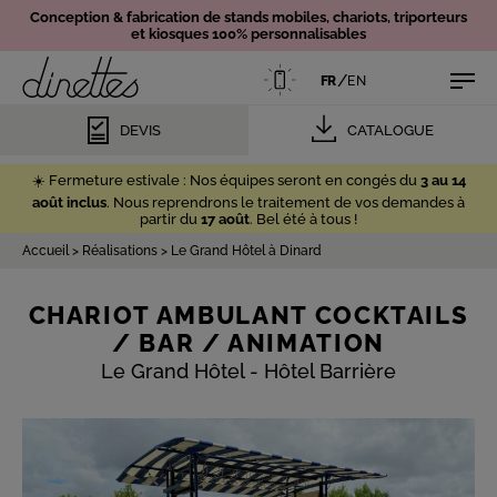
Conception & fabrication de
stands mobiles,
chariots, triporteurs
et kiosques 100% personnalisables
/
FR
EN
DEVIS
CATALOGUE
☀️ Fermeture estivale : Nos équipes seront en congés du
3 au 14
août inclus
. Nous reprendrons le traitement de vos demandes à
partir du
17 août
. Bel été à tous !
Accueil
>
Réalisations
>
Le Grand Hôtel à Dinard
CHARIOT AMBULANT COCKTAILS
/ BAR / ANIMATION
Le Grand Hôtel - Hôtel Barrière