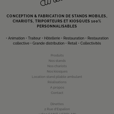
CONCEPTION & FABRICATION DE
STANDS MOBILES,
CHARIOTS, TRIPORTEURS
ET KIOSQUES 100%
PERSONNALISABLES
• Animation • Traiteur • Hôtellerie • Restauration • Restauration
collective • Grande distribution • Retail • Collectivités
Produits
Nos stands
Nos chariots
Nos kiosques
Location stand pliable ambulant
Réalisations
A propos
Contact
Dinettes
2 Rue d'Espalion