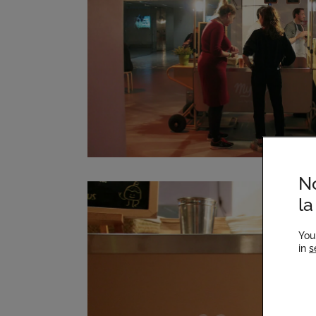
No
la
You
in
s