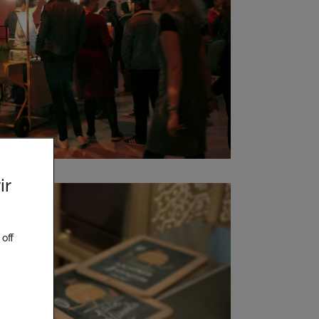
ir
off