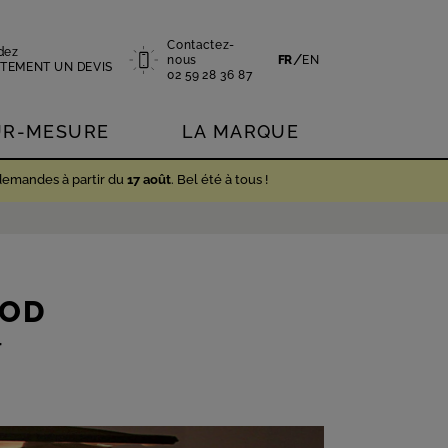
Contactez-
dez
/
nous
FR
EN
TEMENT UN DEVIS
02 59 28 36 87
UR-MESURE
LA MARQUE
demandes à partir du
17 août
. Bel été à tous !
OOD
r