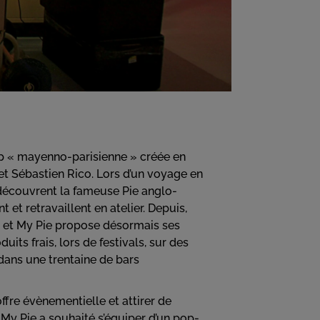
up « mayenno-parisienne » créée en
t Sébastien Rico. Lors d’un voyage en
 découvrent la fameuse Pie anglo-
t et retravaillent en atelier. Depuis,
in et My Pie propose désormais ses
uits frais, lors de festivals, sur des
dans une trentaine de bars
fre évènementielle et attirer de
My Pie a souhaité s’équiper d’un pop-