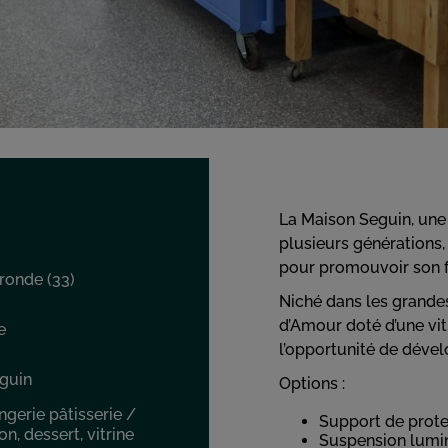
La Maison Seguin, une 
plusieurs générations,
pour promouvoir son 
ronde (33)
Niché dans les grandes
d’Amour doté d’une vitr
e
l’opportunité de dével
guin
Options :
gerie pâtisserie /
Support de prote
n, dessert, vitrine
Suspension lumi