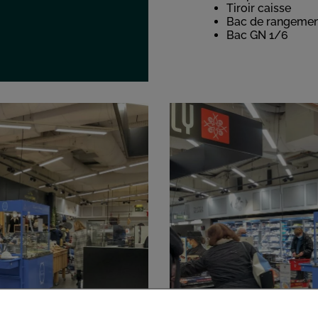
Tiroir caisse
Bac de rangement
Bac GN 1/6