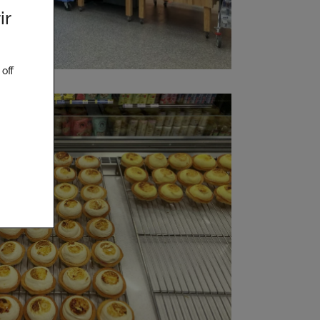
ir
off