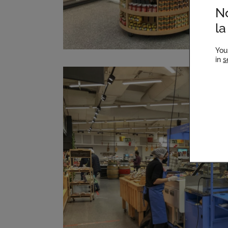
No
la
You
in
s