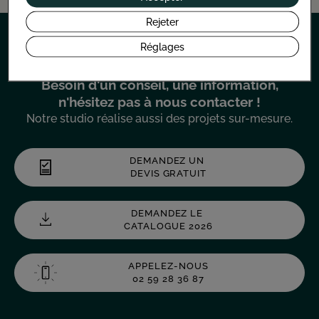
Rejeter
Réglages
PARLONS DE VOTRE PROJET
Besoin d'un conseil, une information,
n'hésitez pas à nous contacter !
Notre studio réalise aussi des projets sur-mesure.
DEMANDEZ UN
DEVIS GRATUIT
DEMANDEZ LE
CATALOGUE 2026
APPELEZ-NOUS
02 59 28 36 87