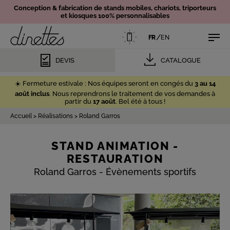
Conception & fabrication de
stands mobiles,
chariots, triporteurs
et kiosques 100% personnalisables
/
FR
EN
DEVIS
CATALOGUE
☀️ Fermeture estivale : Nos équipes seront en congés du
3 au 14
août inclus
. Nous reprendrons le traitement de vos demandes à
partir du
17 août
. Bel été à tous !
Accueil
>
Réalisations
>
Roland Garros
STAND ANIMATION -
RESTAURATION
Roland Garros - Évènements sportifs