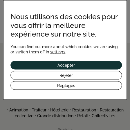
Have a specific question? Need advice? Contact us at
Nous utilisons des cookies pour
+336 82 08 20 12
.
vous offrir la meilleure
expérience sur notre site.
You can find out more about which cookies we are using
or switch them off in
settings
.
Accepter
Rejeter
CONCEPTION & FABRICATION DE
STANDS MOBILES,
Réglages
CHARIOTS, TRIPORTEURS
ET KIOSQUES 100%
PERSONNALISABLES
• Animation • Traiteur • Hôtellerie • Restauration • Restauration
collective • Grande distribution • Retail • Collectivités
Produits