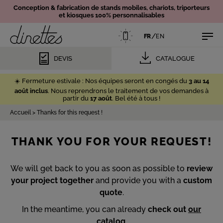
Conception & fabrication de
stands mobiles,
chariots, triporteurs
et kiosques 100% personnalisables
/
FR
EN
DEVIS
CATALOGUE
☀️ Fermeture estivale : Nos équipes seront en congés du
3 au 14
août inclus
. Nous reprendrons le traitement de vos demandes à
partir du
17 août
. Bel été à tous !
Accueil
>
Thanks for this request !
THANK YOU FOR YOUR REQUEST!
We will get back to you as soon as possible to
review
your project together
and provide you with a
custom
quote
.
In the meantime, you can already
check out
our
catalog
.